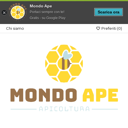
Mondo Ape
Scarica ora
Portaci sempre con te!
Gratis - su Google Play
Chi siamo
Preferiti (
0
)