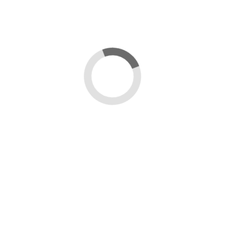
NO ADESIVE
VASETTO IN VETRO
NAST
 - COLORI
1000 GRAMMI (780 CC)
DEC
00 PEZZI
CON CAPSULE -
BORD
PACCO DA 20
0 €
17,00 €
Da
ungi al
Aggiungi al
ello
carrello