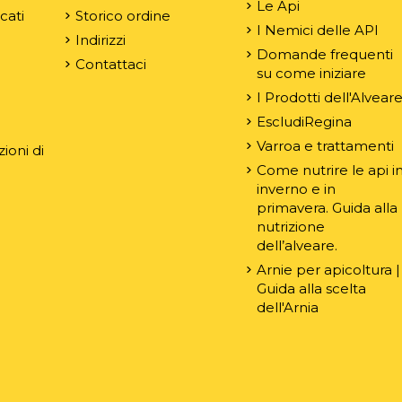
Le Api
rcati
Storico ordine
I Nemici delle API
Indirizzi
Domande frequenti
Contattaci
su come iniziare
e
I Prodotti dell'Alvear
EscludiRegina
Varroa e trattamenti
ioni di
Come nutrire le api i
inverno e in
primavera. Guida alla
nutrizione
dell’alveare.
Arnie per apicoltura |
Guida alla scelta
dell'Arnia