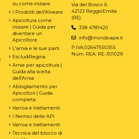
su come iniziare
Via del Bosco 6
42123 ReggioEmilia
I Prodotti dell'Alveare
(RE)
Apicoltura come
iniziare | Guida per
338 4781420
diventare un
e
info@mondoape.it
Apicoltore
P.IVA:02647550355
L'arnia e le sue parti
Num. REA: RE-301029
EscludiRegina
n
Arnie per apicoltura |
Guida alla scelta
dell'Arnia
Abbigliamento per
Apicoltori | Guida
completa
Varroa e trattamenti
I Nemici delle API
Varroa e trattamenti
Tecnica del blocco di