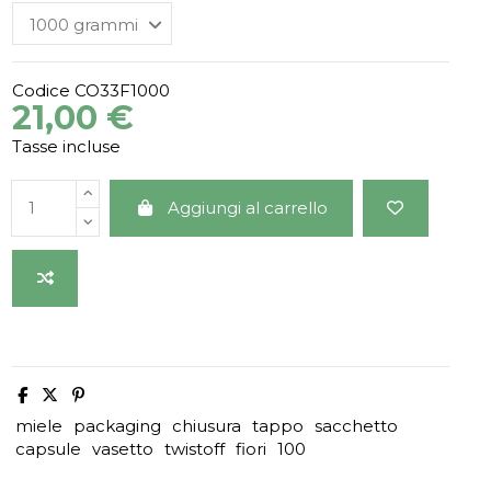
Codice
CO33F1000
21,00 €
Tasse incluse
Aggiungi al carrello
miele
packaging
chiusura
tappo
sacchetto
capsule
vasetto
twistoff
fiori
100