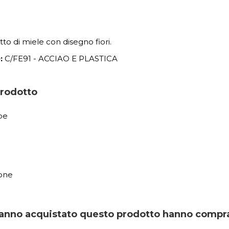
to di miele con disegno fiori.
:
C/FE91 - ACCIAO E PLASTICA
prodotto
pe
)
one
 hanno acquistato questo prodotto hanno compr