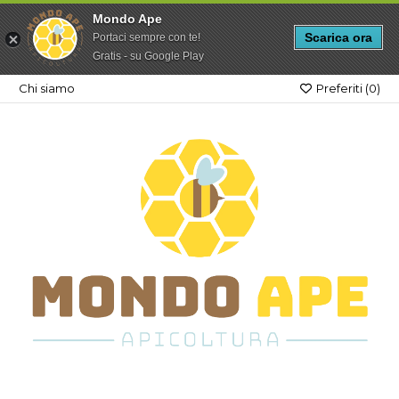
Mondo Ape
Scarica ora
Portaci sempre con te!
Gratis - su Google Play
Chi siamo
Preferiti (
0
)