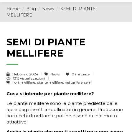
Home
Blog
News
SEMI DI PIANTE
MELLIFERE
SEMI DI PIANTE
MELLIFERE
1 febbraio 2024
News
0
mi piace
1315 visualizzazioni
fiori, mellifere, piante mellifere, nettarifere, semi
Cosa si intende per piante mellifere?
Le piante mellifere sono le piante predilette dalle
api e dagli insetti impollinatori in genere. Producono
fiori ricchi di nettare e polline e sono quindi molto
attrattive.
Anche le piante che non ti aspetti possono avere