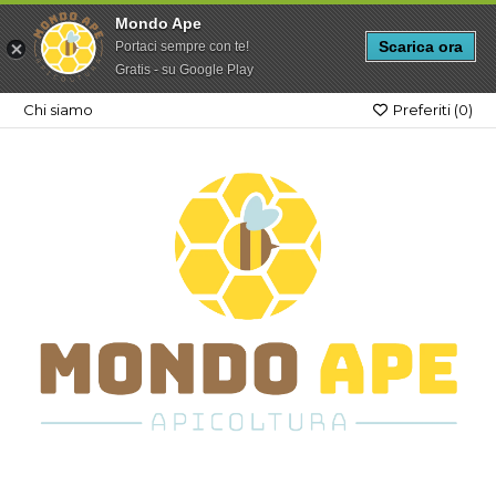
Mondo Ape
Scarica ora
Portaci sempre con te!
Gratis - su Google Play
Chi siamo
Preferiti (
0
)