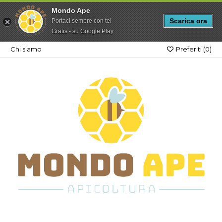
Mondo Ape
Scarica ora
Portaci sempre con te!
Gratis - su Google Play
Chi siamo
Preferiti (
0
)