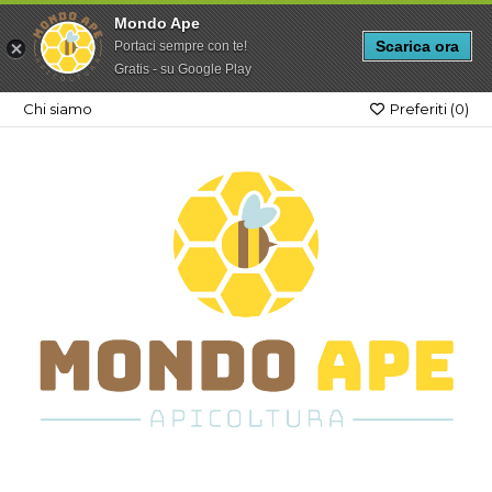
Mondo Ape
Scarica ora
Portaci sempre con te!
Gratis - su Google Play
Chi siamo
Preferiti (
0
)