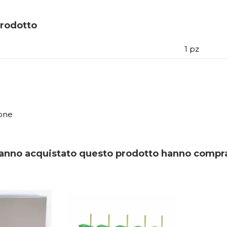
prodotto
1 pz
)
one
 hanno acquistato questo prodotto hanno compr