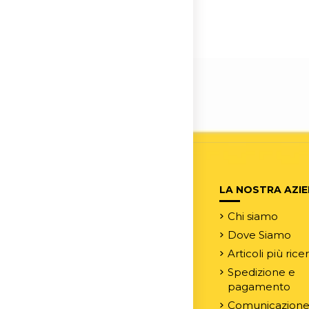
LA NOSTRA AZI
Chi siamo
Dove Siamo
Articoli più rice
Spedizione e
pagamento
Comunicazion