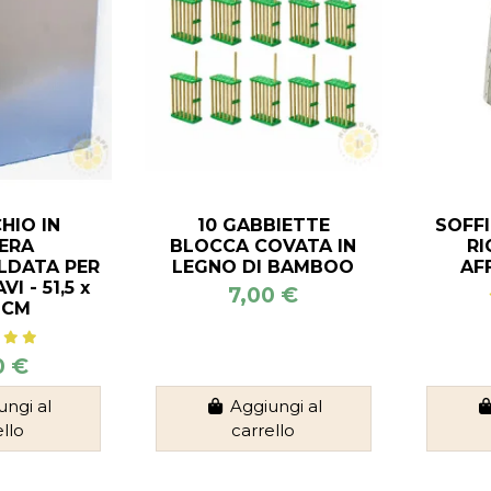
HIO IN
10 GABBIETTE
SOFF
ERA
BLOCCA COVATA IN
RI
LDATA PER
LEGNO DI BAMBOO
AF
VI - 51,5 x
7,00 €
 CM
0 €
ungi al
Aggiungi al
ello
carrello