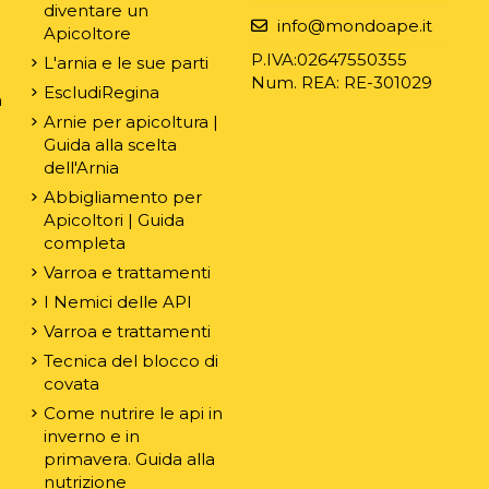
diventare un
e
info@mondoape.it
Apicoltore
P.IVA:02647550355
L'arnia e le sue parti
Num. REA: RE-301029
EscludiRegina
n
Arnie per apicoltura |
Guida alla scelta
dell'Arnia
Abbigliamento per
Apicoltori | Guida
completa
Varroa e trattamenti
I Nemici delle API
Varroa e trattamenti
Tecnica del blocco di
covata
Come nutrire le api in
inverno e in
primavera. Guida alla
nutrizione