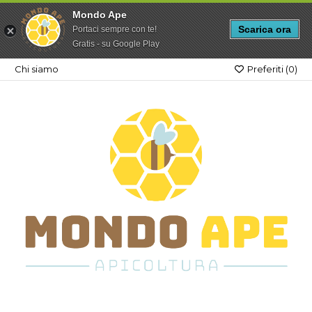
Mondo Ape
Scarica ora
Portaci sempre con te!
Gratis - su Google Play
Chi siamo
Preferiti (
0
)